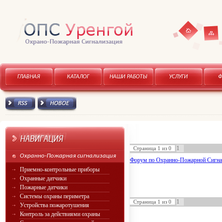
Карта
Главная
ГЛАВНАЯ
КАТАЛОГ
НАШИ РАБОТЫ
УСЛУГИ
сайта
RSS канал
Новое
1
Страница
1
из
0
Охранно-Пожарная сигнализация
Форум по Охранно-Пожарной Сигна
Приемно-контрольные приборы
Охранные датчики
Пожарные датчики
Системы охраны периметра
1
Страница
1
из
0
Устройства пожаротушения
Контроль за действиями охраны