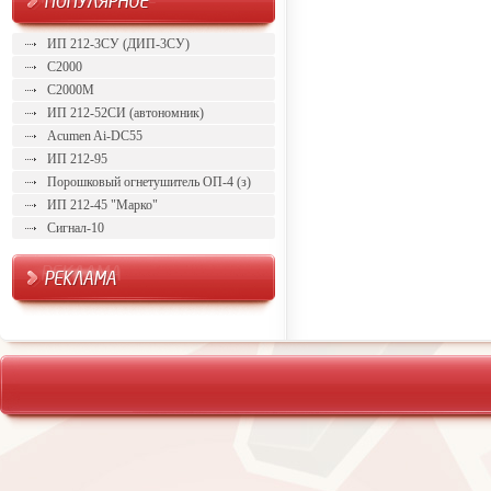
ИП 212-3СУ (ДИП-3СУ)
С2000
С2000М
ИП 212-52СИ (автономник)
Acumen Ai-DC55
ИП 212-95
Порошковый огнетушитель ОП-4 (з)
ИП 212-45 "Марко"
Сигнал-10