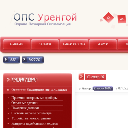
Карта
Главная
ГЛАВНАЯ
КАТАЛОГ
НАШИ РАБОТЫ
УСЛУГИ
сайта
RSS канал
Новое
Сигнал-10
Автор:
Игорёк1002
07.05.
Охранно-Пожарная сигнализация
Приемно-контрольные приборы
Охранные датчики
Пожарные датчики
Системы охраны периметра
Устройства пожаротушения
Контроль за действиями охраны