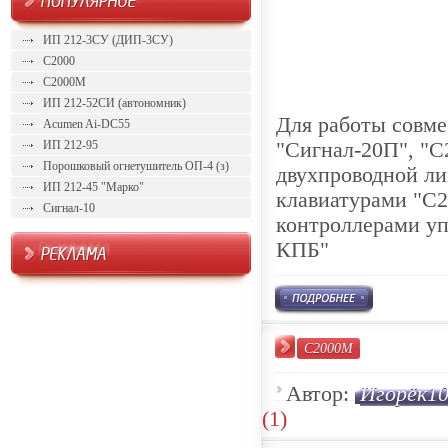
ИП 212-3СУ (ДИП-3СУ)
С2000
С2000М
ИП 212-52СИ (автономник)
Для работы совме
Acumen Ai-DC55
"Сигнал-20П", "С
ИП 212-95
Порошковый огнетушитель ОП-4 (з)
двухпроводной л
ИП 212-45 "Марко"
клавиатурами "С2
Сигнал-10
контроллерами уп
КПБ"
С2000М
Автор:
Игорёк1
(1)