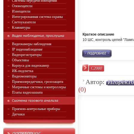
Системы передачи извещений
Оповещатели
Извещатели
Интегрированная система охраны
Светоуказатели
Клавиатуры
Краткое описание
Видео наблюдение, прослушка
10 ШС, контроль цепей "Лампа
Видеокамеры наблюдения
IP видеонаблюдение
Видеорегистраторы
Объективы
Корпуса для видеокамер
С2000
ИК-подсветка
Видеомониторы
Автор:
Игорёк1
Приемопередатчики, грозозащита
Матричные системы и контроллеры
(0)
Платы видеозахвата
Система газового анализа
Приемно-контрольные приборы
Датчики