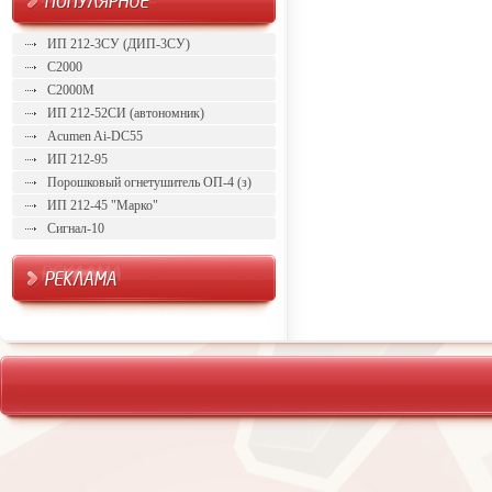
ИП 212-3СУ (ДИП-3СУ)
С2000
С2000М
ИП 212-52СИ (автономник)
Acumen Ai-DC55
ИП 212-95
Порошковый огнетушитель ОП-4 (з)
ИП 212-45 "Марко"
Сигнал-10