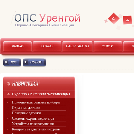
Карта
Главная
ГЛАВНАЯ
КАТАЛОГ
НАШИ РАБОТЫ
УСЛУГИ
сайта
RSS канал
Новое
Охранно-Пожарная сигнализация
Приемно-контрольные приборы
Охранные датчики
Пожарные датчики
Системы охраны периметра
Устройства пожаротушения
Контроль за действиями охраны