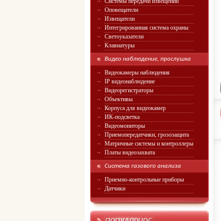
Системы передачи извещений
Оповещатели
Извещатели
Интегрированная система охраны
Светоуказатели
Клавиатуры
Видео наблюдение, прослушка
Видеокамеры наблюдения
IP видеонаблюдение
Видеорегистраторы
Объективы
Корпуса для видеокамер
ИК-подсветка
Видеомониторы
Приемопередатчики, грозозащита
Матричные системы и контроллеры
Платы видеозахвата
Система газового анализа
Приемно-контрольные приборы
Датчики