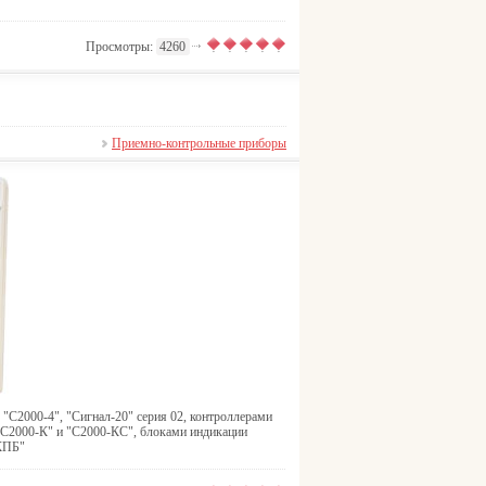
Просмотры:
4260
Приемно-контрольные приборы
"С2000-4", "Сигнал-20" серия 02, контроллерами
С2000-К" и "С2000-КС", блоками индикации
-КПБ"