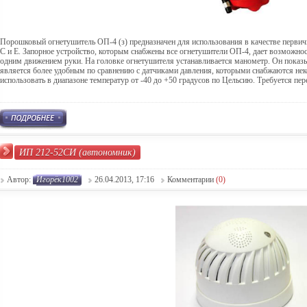
Порошковый огнетушитель ОП-4 (з) предназначен для использования в качестве первичн
С и Е. Запорное устройство, которым снабжены все огнетушители ОП-4, дает возможнос
одним движением руки. На головке огнетушителя устанавливается манометр. Он показы
является более удобным по сравнению с датчиками давления, которыми снабжаются н
использовать в диапазоне температур от -40 до +50 градусов по Цельсию. Требуется пер
ИП 212-52СИ (автономник)
Автор:
Игорёк1002
26.04.2013, 17:16
Комментарии
(0)