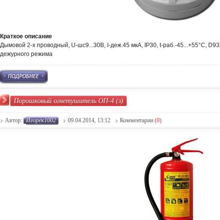
Краткое описание
Дымовой 2-х проводный, U-шс9...30В, I-деж.45 мкА, IP30, t-раб.-45...+55°С, 
дежурного режима
Порошковый огнетушитель ОП-4 (з)
Автор:
Игорёк1002
09.04.2014, 13:12
Комментарии
(0)