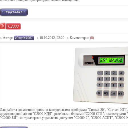
С2000
Автор:
Игорёк1002
18.10.2012, 22:20
Комментарии
(0)
Для работы совместно с приемно-контрольными приборами "Сигнал-20", "Сигнал-20П", 
двухпроводной линии "С2000-КДЛ", релейными блоками "С2000-СП1", клавиатурами "
"С2000-БИ", контроллерами управления доступом "С2000-2", "С2000-АСПТ", "С2000