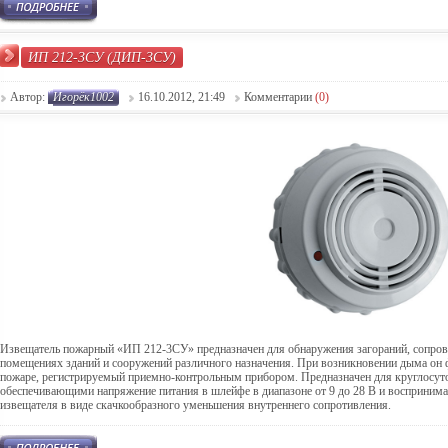
ИП 212-3СУ (ДИП-3СУ)
Автор:
Игорёк1002
16.10.2012, 21:49
Комментарии
(0)
Извещатель пожарный «ИП 212-3СУ» предназначен для обнаружения загораний, сопр
помещениях зданий и сооружений различного назначения. При возникновении дыма он 
пожаре, регистрируемый приемно-контрольным прибором. Предназначен для круглосут
обеспечивающими напряжение питания в шлейфе в диапазоне от 9 до 28 В и восприним
извещателя в виде скачкообразного уменьшения внутреннего сопротивления.