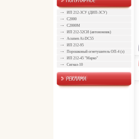
ИП 212-3СУ (ДИП-3СУ)
С2000
С2000М
ИП 212-52СИ (автономник)
Acumen Ai-DC55
ИП 212-95
Порошковый огнетушитель ОП-4 (з)
ИП 212-45 "Марко"
Сигнал-10