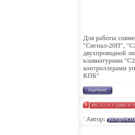
Для работы совме
"Сигнал-20П", "С
двухпроводной л
клавиатурами "С2
контроллерами уп
КПБ"
ИП 212-3СУ (ДИП-3СУ
Автор:
Игорёк1