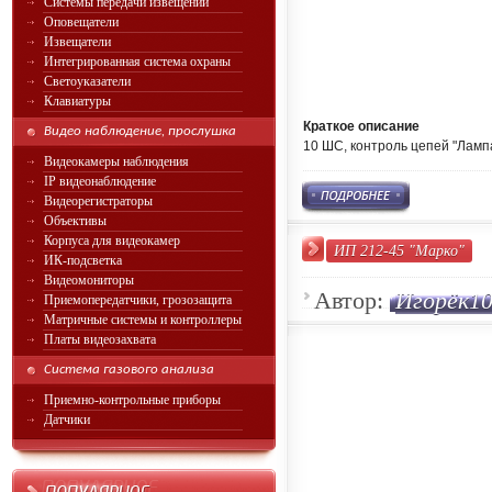
Системы передачи извещений
Оповещатели
Извещатели
Интегрированная система охраны
Светоуказатели
Клавиатуры
Краткое описание
Видео наблюдение, прослушка
10 ШС, контроль цепей "Лампа
Видеокамеры наблюдения
IP видеонаблюдение
Видеорегистраторы
Объективы
Корпуса для видеокамер
ИП 212-45 "Марко"
ИК-подсветка
Видеомониторы
Автор:
Игорёк1
Приемопередатчики, грозозащита
Матричные системы и контроллеры
Платы видеозахвата
Система газового анализа
Приемно-контрольные приборы
Датчики