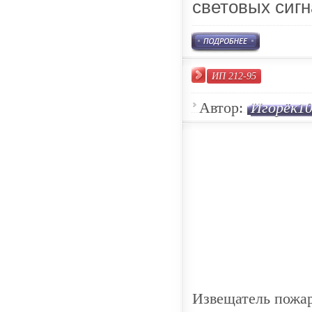
световых сигн
ИП 212-95
Автор:
Игорёк1
Извещатель пожа