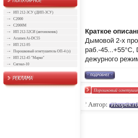
ИП 212-3СУ (ДИП-3СУ)
С2000
С2000М
Краткое описан
ИП 212-52СИ (автономник)
Acumen Ai-DC55
Дымовой 2-х пров
ИП 212-95
раб.-45...+55°С
Порошковый огнетушитель ОП-4 (з)
дежурного режи
ИП 212-45 "Марко"
Сигнал-10
Порошковый огнетушит
Автор:
Игорёк1