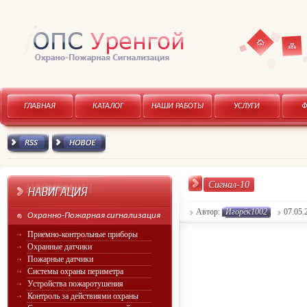
Карта
Главная
ГЛАВНАЯ
КАТАЛОГ
НАШИ РАБОТЫ
УСЛУГИ
сайта
RSS канал
Новое
Сигнал-10
Автор:
Игорёк1002
07.05.
Охранно-Пожарная сигнализация
Приемно-контрольные приборы
Охранные датчики
Пожарные датчики
Системы охраны периметра
Устройства пожаротушения
Контроль за действиями охраны